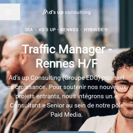
Partager la page
MENU CARRIÈRE
SEA
·
AD'S UP - RENNES
·
HYBRIDE
Traffic Manager -
Rennes H/F
Ad’s up Consulting (Groupe EDG) poursuit
sa croissance. Pour soutenir nos nouveaux
projets entrants, nous intégrons un.e
Consultant.e Senior au sein de notre pôle
Paid Media.