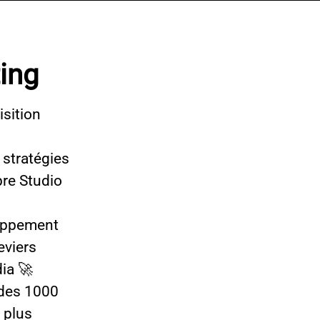
ing
isition
 stratégies
pre Studio
loppement
eviers
dia 🚀
 des 1000
 plus