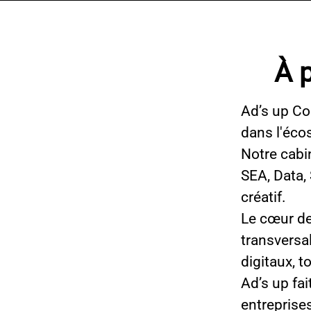
À 
Ad’s up Co
dans l'éco
Notre cabi
SEA, Data,
créatif.
Le cœur de
transversa
digitaux, t
Ad’s up fa
entreprise