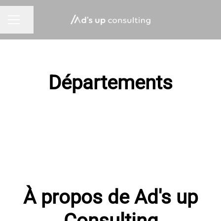
Partager la page
MENU CARRIÈRE
Départements
SEA
SEO
Social Ads
Data Consulting
SEER
Sales
Fonctions supports
À propos de Ad's up
Consulting