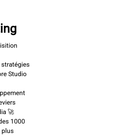
ing
isition
 stratégies
pre Studio
loppement
eviers
dia 🚀
 des 1000
 plus