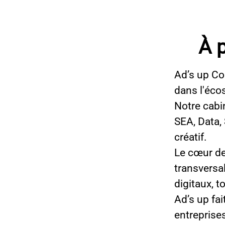
À 
Ad’s up Co
dans l'éco
Notre cabi
SEA, Data,
créatif.
Le cœur de
transversa
digitaux, t
Ad’s up fa
entreprise